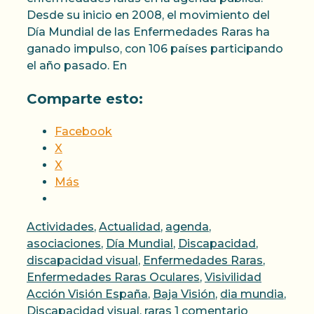
Desde su inicio en 2008, el movimiento del
Día Mundial de las Enfermedades Raras ha
ganado impulso, con 106 países participando
el año pasado. En
Comparte esto:
Facebook
X
X
Más
Categorías
Actividades
,
Actualidad
,
agenda
,
asociaciones
,
Día Mundial
,
Discapacidad
,
discapacidad visual
,
Enfermedades Raras
,
Etiqueta
Enfermedades Raras Oculares
,
Visivilidad
Acción Visión España
,
Baja Visión
,
dia mundia
,
Discapacidad visual
,
raras
1 comentario