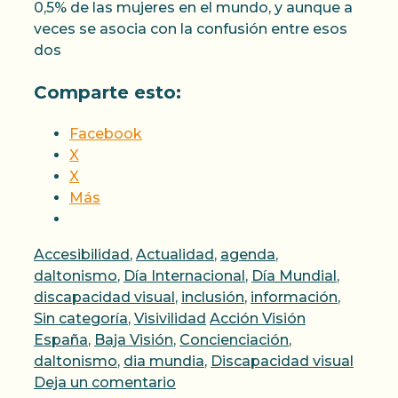
0,5% de las mujeres en el mundo, y aunque a
veces se asocia con la confusión entre esos
dos
Comparte esto:
Facebook
X
X
Más
Categorías
Accesibilidad
,
Actualidad
,
agenda
,
daltonismo
,
Día Internacional
,
Día Mundial
,
discapacidad visual
,
inclusión
,
información
,
Etiquetas
Sin categoría
,
Visivilidad
Acción Visión
España
,
Baja Visión
,
Concienciación
,
daltonismo
,
dia mundia
,
Discapacidad visual
Deja un comentario