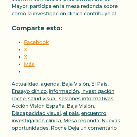
Mayor, participa en la mesa redonda sobre
cómo la investigación clínica contribuye al
Comparte esto:
Facebook
X
X
Más
Categorías
Actualidad
,
agenda
,
Baja Visión
,
El Pais
,
Ensayo clínico
,
información
,
Investigación
,
Etiqueta
roche
,
salud visual
,
sesiones informativas
Acción Visión España
,
Baja Visión
,
Discapacidad visual
,
el pais
,
encuentro
,
investigacion clinica
,
Mesa redonda
,
Nuevas
oportunidades
,
Roche
Deja un comentario