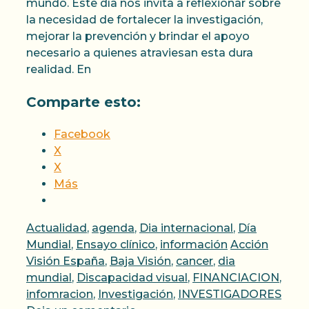
mundo. Este día nos invita a reflexionar sobre
la necesidad de fortalecer la investigación,
mejorar la prevención y brindar el apoyo
necesario a quienes atraviesan esta dura
realidad. En
Comparte esto:
Facebook
X
X
Más
Categorías
Actualidad
,
agenda
,
Dia internacional
,
Día
Etiquetas
Mundial
,
Ensayo clínico
,
información
Acción
Visión España
,
Baja Visión
,
cancer
,
dia
mundial
,
Discapacidad visual
,
FINANCIACION
,
infomracion
,
Investigación
,
INVESTIGADORES