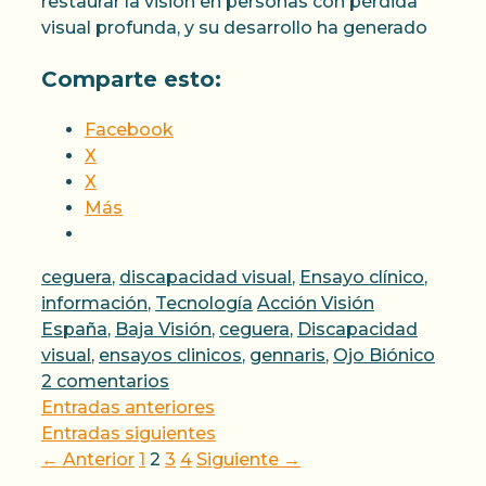
restaurar la visión en personas con pérdida
visual profunda, y su desarrollo ha generado
Comparte esto:
Facebook
X
X
Más
Categorías
ceguera
,
discapacidad visual
,
Ensayo clínico
,
Etiquetas
información
,
Tecnología
Acción Visión
España
,
Baja Visión
,
ceguera
,
Discapacidad
visual
,
ensayos clinicos
,
gennaris
,
Ojo Biónico
2 comentarios
Entradas anteriores
Entradas siguientes
Página
Página
Página
Página
←
Anterior
1
2
3
4
Siguiente
→