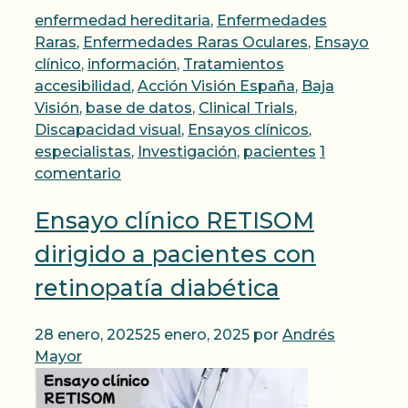
Categorías
enfermedad hereditaria
,
Enfermedades
Raras
,
Enfermedades Raras Oculares
,
Ensayo
Etiquetas
clínico
,
información
,
Tratamientos
accesibilidad
,
Acción Visión España
,
Baja
Visión
,
base de datos
,
Clinical Trials
,
Discapacidad visual
,
Ensayos clínicos
,
especialistas
,
Investigación
,
pacientes
1
comentario
Ensayo clínico RETISOM
dirigido a pacientes con
retinopatía diabética
28 enero, 2025
25 enero, 2025
por
Andrés
Mayor