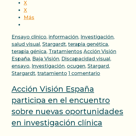
X
X
Más
Categorías
Ensayo clínico
,
información
,
Investigación
,
salud visual
,
Stargardt
,
terapia genética
,
Etiquetas
terapia génica
,
Tratamientos
Acción Visión
España
,
Baja Visión
,
Discapacidad visual
,
ensayo
,
Investigación
,
ocugen
,
Stargard
,
Stargardt
,
tratamiento
1 comentario
Acción Visión España
participa en el encuentro
sobre nuevas oportunidades
en investigación clínica