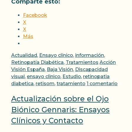
Comparte esto:
Facebook
X
X
Más
Categorías
Actualidad
,
Ensayo clínico
,
información
,
Etiquetas
Retinopatía Diabética
,
Tratamientos
Acción
Visión España
,
Baja Visión
,
Discapacidad
visual
,
ensayo clinico
,
Estudio
,
retinopatia
diabetica
,
retisom
,
tratamiento
1 comentario
Actualización sobre el Ojo
Biónico Gennaris: Ensayos
Clínicos y Contacto