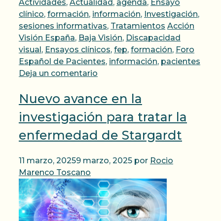
Categorías
Actividades
,
Actualidad
,
agenda
,
Ensayo
clínico
,
formación
,
información
,
Investigación
,
Etiquetas
sesiones informativas
,
Tratamientos
Acción
Visión España
,
Baja Visión
,
Discapacidad
visual
,
Ensayos clínicos
,
fep
,
formación
,
Foro
Español de Pacientes
,
información
,
pacientes
Deja un comentario
Nuevo avance en la
investigación para tratar la
enfermedad de Stargardt
11 marzo, 2025
9 marzo, 2025
por
Rocio
Marenco Toscano