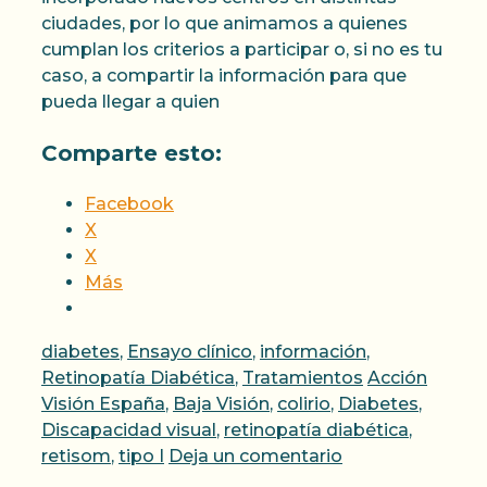
ciudades, por lo que animamos a quienes
cumplan los criterios a participar o, si no es tu
caso, a compartir la información para que
pueda llegar a quien
Comparte esto:
Facebook
X
X
Más
Categorías
diabetes
,
Ensayo clínico
,
información
,
Etiquetas
Retinopatía Diabética
,
Tratamientos
Acción
Visión España
,
Baja Visión
,
colirio
,
Diabetes
,
Discapacidad visual
,
retinopatía diabética
,
retisom
,
tipo I
Deja un comentario