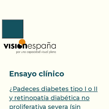
Saltar
al
contenido
Menú
Ensayo clínico
¿Padeces diabetes tipo I o II
y retinopatía diabética no
proliferativa severa (sin