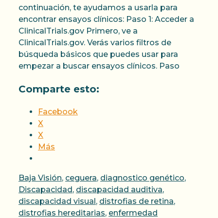
continuación, te ayudamos a usarla para
encontrar ensayos clínicos: Paso 1: Acceder a
ClinicalTrials.gov Primero, ve a
ClinicalTrials.gov. Verás varios filtros de
búsqueda básicos que puedes usar para
empezar a buscar ensayos clínicos. Paso
Comparte esto:
Facebook
X
X
Más
Categorías
Baja Visión
,
ceguera
,
diagnostico genético
,
Discapacidad
,
discapacidad auditiva
,
discapacidad visual
,
distrofias de retina
,
distrofias hereditarias
,
enfermedad