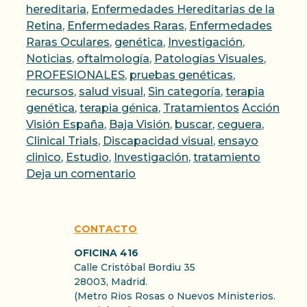
hereditaria
,
Enfermedades Hereditarias de la
Retina
,
Enfermedades Raras
,
Enfermedades
Raras Oculares
,
genética
,
Investigación
,
Noticias
,
oftalmología
,
Patologías Visuales
,
PROFESIONALES
,
pruebas genéticas
,
recursos
,
salud visual
,
Sin categoría
,
terapia
Etiquetas
genética
,
terapia génica
,
Tratamientos
Acción
Visión España
,
Baja Visión
,
buscar
,
ceguera
,
Clinical Trials
,
Discapacidad visual
,
ensayo
clinico
,
Estudio
,
Investigación
,
tratamiento
Deja un comentario
CONTACTO
OFICINA 416
Calle Cristóbal Bordiu 35
28003, Madrid.
(Metro Rios Rosas o Nuevos Ministerios.