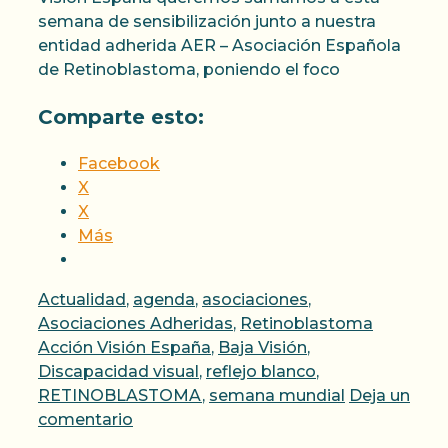
semana de sensibilización junto a nuestra
entidad adherida AER – Asociación Española
de Retinoblastoma, poniendo el foco
Comparte esto:
Facebook
X
X
Más
Categorías
Actualidad
,
agenda
,
asociaciones
,
Etiqueta
Asociaciones Adheridas
,
Retinoblastoma
Acción Visión España
,
Baja Visión
,
Discapacidad visual
,
reflejo blanco
,
RETINOBLASTOMA
,
semana mundial
Deja un
comentario