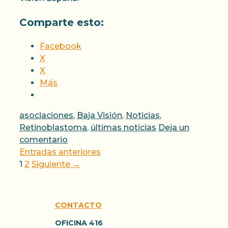
Comparte esto:
Facebook
X
X
Más
Categorías
asociaciones
,
Baja Visión
,
Noticias
,
Retinoblastoma
,
últimas noticias
Deja un
comentario
Entradas anteriores
Página
Página
1
2
Siguiente
→
CONTACTO
OFICINA 416