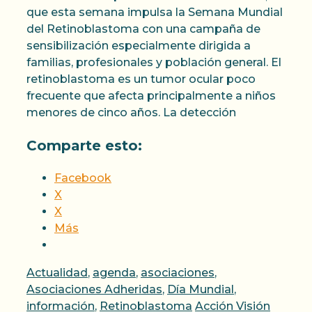
que esta semana impulsa la Semana Mundial
del Retinoblastoma con una campaña de
sensibilización especialmente dirigida a
familias, profesionales y población general. El
retinoblastoma es un tumor ocular poco
frecuente que afecta principalmente a niños
menores de cinco años. La detección
Comparte esto:
Facebook
X
X
Más
Categorías
Actualidad
,
agenda
,
asociaciones
,
Asociaciones Adheridas
,
Día Mundial
,
Etiquetas
información
,
Retinoblastoma
Acción Visión