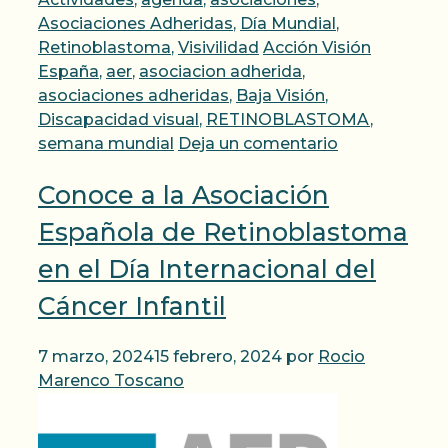
Asociaciones Adheridas
,
Día Mundial
,
Etiquetas
Retinoblastoma
,
Visivilidad
Acción Visión
España
,
aer
,
asociacion adherida
,
asociaciones adheridas
,
Baja Visión
,
Discapacidad visual
,
RETINOBLASTOMA
,
semana mundial
Deja un comentario
Conoce a la Asociación
Española de Retinoblastoma
en el Día Internacional del
Cáncer Infantil
7 marzo, 2024
15 febrero, 2024
por
Rocio
Marenco Toscano