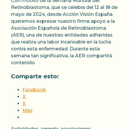
Con motivo de la Semana Mundial del
Retinoblastoma, que se celebra del 12 al 18 de
mayo de 2024, desde Acción Visión España
queremos expresar nuestro firme apoyo a la
Asociación Española de Retinoblastoma
(AER), una de nuestras entidades adheridas
que realiza una labor incansable en la lucha
contra esta enfermedad. Durante esta
semana tan significativa, la AER compartirá
contenido
Comparte esto:
Facebook
X
X
Más
Categorías
Actividades
,
agenda
,
asociaciones
,