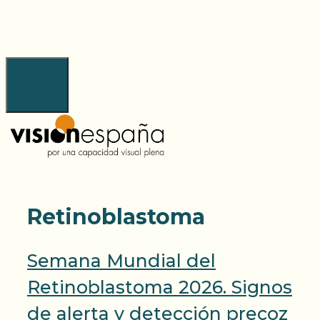
Saltar
al
contenido
Menú
Retinoblastoma
Semana Mundial del
Retinoblastoma 2026. Signos
de alerta y detección precoz