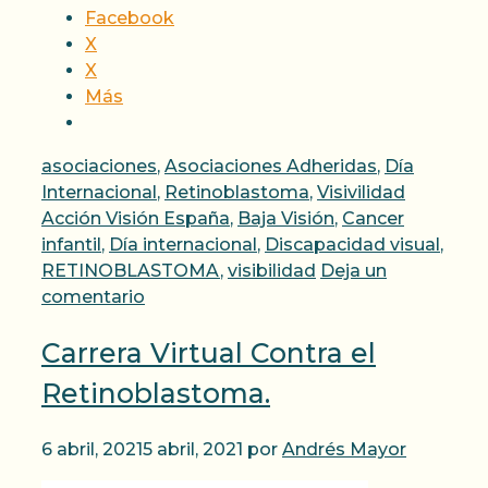
Facebook
X
X
Más
Categorías
asociaciones
,
Asociaciones Adheridas
,
Día
Etiqueta
Internacional
,
Retinoblastoma
,
Visivilidad
Acción Visión España
,
Baja Visión
,
Cancer
infantil
,
Día internacional
,
Discapacidad visual
,
RETINOBLASTOMA
,
visibilidad
Deja un
comentario
Carrera Virtual Contra el
Retinoblastoma.
6 abril, 2021
5 abril, 2021
por
Andrés Mayor