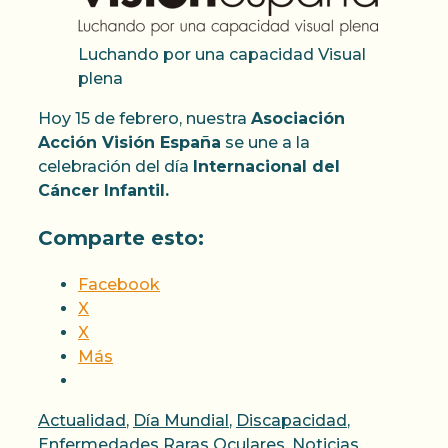
Luchando por una capacidad Visual
plena
Hoy 15 de febrero, nuestra
Asociación
Acción Visión España
se une a la
celebración del día
Internacional del
Cáncer Infantil.
Comparte esto:
Facebook
X
X
Más
Categorías
Actualidad
,
Día Mundial
,
Discapacidad
,
Enfermedades Raras Oculares
,
Noticias
,