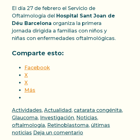
El día 27 de febrero el Servicio de
Oftalmología del
Hospital Sant Joan de
Déu Barcelona
organiza la primera
jornada dirigida a familias con niños y
niñas con enfermedades oftalmológicas.
Comparte esto:
Facebook
X
X
Más
Categorías
Actividades
,
Actualidad
,
catarata congénita
,
Glaucoma
,
Investigación
,
Noticias
,
oftalmología
,
Retinoblastoma
,
últimas
noticias
Deja un comentario