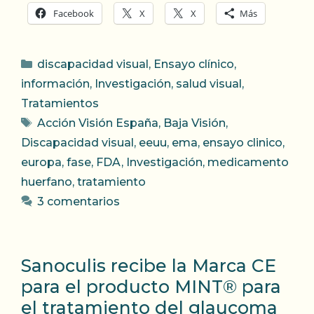
Facebook
X
X
Más
Categorías
discapacidad visual
,
Ensayo clínico
,
información
,
Investigación
,
salud visual
,
Tratamientos
Etiquetas
Acción Visión España
,
Baja Visión
,
Discapacidad visual
,
eeuu
,
ema
,
ensayo clinico
,
europa
,
fase
,
FDA
,
Investigación
,
medicamento
huerfano
,
tratamiento
3 comentarios
Sanoculis recibe la Marca CE
para el producto MINT® para
el tratamiento del glaucoma