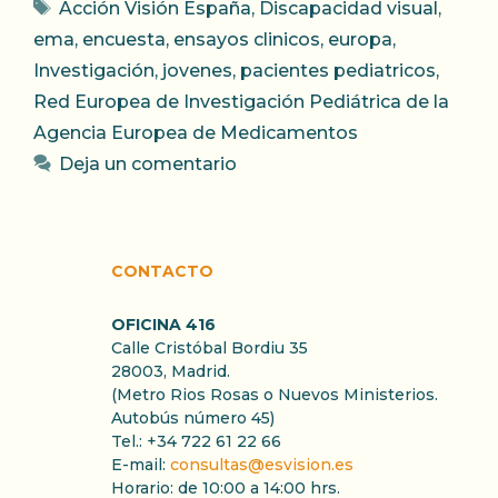
Etiquetas
Acción Visión España
,
Discapacidad visual
,
ema
,
encuesta
,
ensayos clinicos
,
europa
,
Investigación
,
jovenes
,
pacientes pediatricos
,
Red Europea de Investigación Pediátrica de la
Agencia Europea de Medicamentos
Deja un comentario
CONTACTO
OFICINA 416
Calle Cristóbal Bordiu 35
28003, Madrid.
(Metro Rios Rosas o Nuevos Ministerios.
Autobús número 45)
Tel.: +34 722 61 22 66
E-mail:
consultas@esvision.es
Horario: de 10:00 a 14:00 hrs.