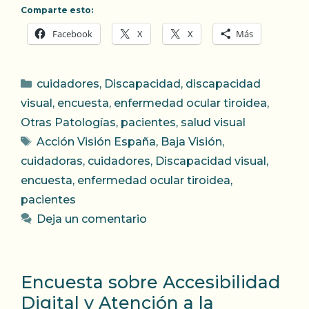
Comparte esto:
Facebook
X
X
Más
Categorías
cuidadores
,
Discapacidad
,
discapacidad
visual
,
encuesta
,
enfermedad ocular tiroidea
,
Otras Patologías
,
pacientes
,
salud visual
Etiquetas
Acción Visión España
,
Baja Visión
,
cuidadoras
,
cuidadores
,
Discapacidad visual
,
encuesta
,
enfermedad ocular tiroidea
,
pacientes
Deja un comentario
Encuesta sobre Accesibilidad
Digital y Atención a la