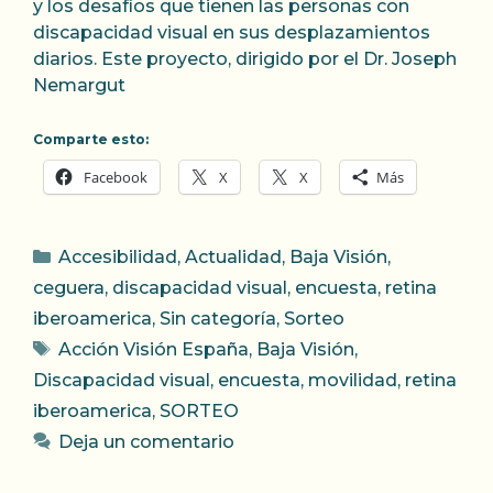
y los desafíos que tienen las personas con
discapacidad visual en sus desplazamientos
diarios. Este proyecto, dirigido por el Dr. Joseph
Nemargut
Comparte esto:
Facebook
X
X
Más
Categorías
Accesibilidad
,
Actualidad
,
Baja Visión
,
ceguera
,
discapacidad visual
,
encuesta
,
retina
iberoamerica
,
Sin categoría
,
Sorteo
Etiquetas
Acción Visión España
,
Baja Visión
,
Discapacidad visual
,
encuesta
,
movilidad
,
retina
iberoamerica
,
SORTEO
Deja un comentario