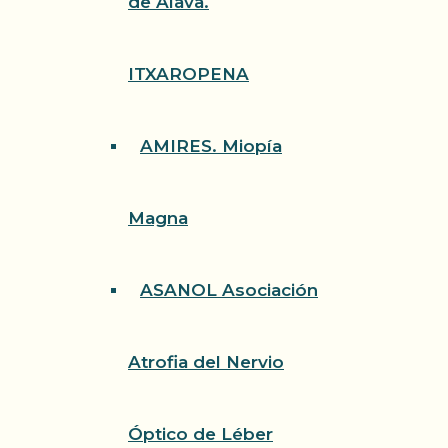
de Álava.
ITXAROPENA
AMIRES. Miopía
Magna
ASANOL Asociación
Atrofia del Nervio
Óptico de Léber