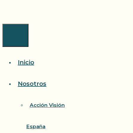
Saltar
al
contenido
Menú
Inicio
Nosotros
Acción Visión
España