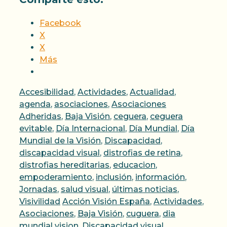
Facebook
X
X
Más
Categorías
Accesibilidad
,
Actividades
,
Actualidad
,
agenda
,
asociaciones
,
Asociaciones
Adheridas
,
Baja Visión
,
ceguera
,
ceguera
evitable
,
Día Internacional
,
Día Mundial
,
Día
Mundial de la Visión
,
Discapacidad
,
discapacidad visual
,
distrofias de retina
,
distrofias hereditarias
,
educacion
,
empoderamiento
,
inclusión
,
información
,
Jornadas
,
salud visual
,
últimas noticias
,
Etiquetas
Visivilidad
Acción Visión España
,
Actividades
,
Asociaciones
,
Baja Visión
,
cuguera
,
dia
mundial vision
,
Discapacidad visual
,