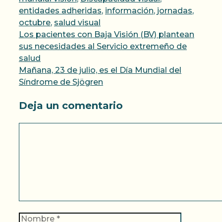
entidades adheridas
,
información
,
jornadas
,
octubre
,
salud visual
Los pacientes con Baja Visión (BV) plantean
sus necesidades al Servicio extremeño de
salud
Mañana, 23 de julio, es el Día Mundial del
Síndrome de Sjögren
Deja un comentario
Comentario
Nombre
Correo