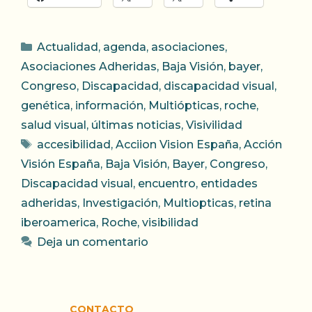
Categorías
Actualidad
,
agenda
,
asociaciones
,
Asociaciones Adheridas
,
Baja Visión
,
bayer
,
Congreso
,
Discapacidad
,
discapacidad visual
,
genética
,
información
,
Multiópticas
,
roche
,
salud visual
,
últimas noticias
,
Visivilidad
Etiquetas
accesibilidad
,
Acciion Vision España
,
Acción
Visión España
,
Baja Visión
,
Bayer
,
Congreso
,
Discapacidad visual
,
encuentro
,
entidades
adheridas
,
Investigación
,
Multiopticas
,
retina
iberoamerica
,
Roche
,
visibilidad
Deja un comentario
CONTACTO