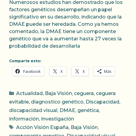
Numerosos estudios han demostrado que los
factores genéticos desempeñan un papel
significativo en su desarrollo, indicando que la
DMAE puede ser heredada. Como ya hemos
comentado, la DMAE tiene un componente
genético que va a aumentar hasta 27 veces la
probabilidad de desarrollarla
Comparte esto:
Facebook
X
X
Más
Categorías
Actualidad
,
Baja Visión
,
ceguera
,
ceguera
evitable
,
diagnostico genético
,
Discapacidad
,
discapacidad visual
,
DMAE
,
genética
,
información
,
Investigación
Etiquetas
Acción Visión España
,
Baja Visión
,
componente genetico
,
Discapacidad visual
,