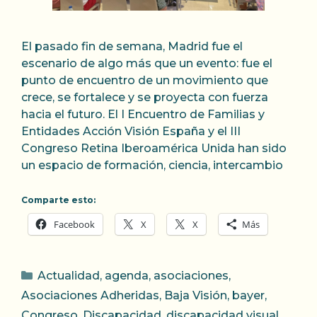
El pasado fin de semana, Madrid fue el
escenario de algo más que un evento: fue el
punto de encuentro de un movimiento que
crece, se fortalece y se proyecta con fuerza
hacia el futuro. El I Encuentro de Familias y
Entidades Acción Visión España y el III
Congreso Retina Iberoamérica Unida han sido
un espacio de formación, ciencia, intercambio
Comparte esto:
Facebook
X
X
Más
Categorías
Actualidad
,
agenda
,
asociaciones
,
Asociaciones Adheridas
,
Baja Visión
,
bayer
,
Congreso
,
Discapacidad
,
discapacidad visual
,