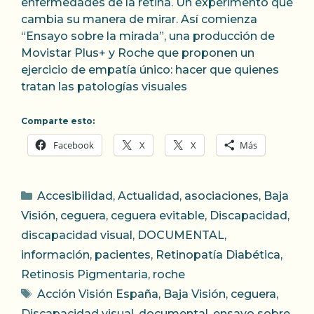
enfermedades de la retina. Un experimento que
cambia su manera de mirar. Así comienza
“Ensayo sobre la mirada”, una producción de
Movistar Plus+ y Roche que proponen un
ejercicio de empatía único: hacer que quienes
tratan las patologías visuales
Comparte esto:
Facebook
X
X
Más
Categorías
Accesibilidad
,
Actualidad
,
asociaciones
,
Baja
Visión
,
ceguera
,
ceguera evitable
,
Discapacidad
,
discapacidad visual
,
DOCUMENTAL
,
información
,
pacientes
,
Retinopatía Diabética
,
Retinosis Pigmentaria
,
roche
Etiquetas
Acción Visión España
,
Baja Visión
,
ceguera
,
Discapacidad visual
,
documental
,
ensayo sobre