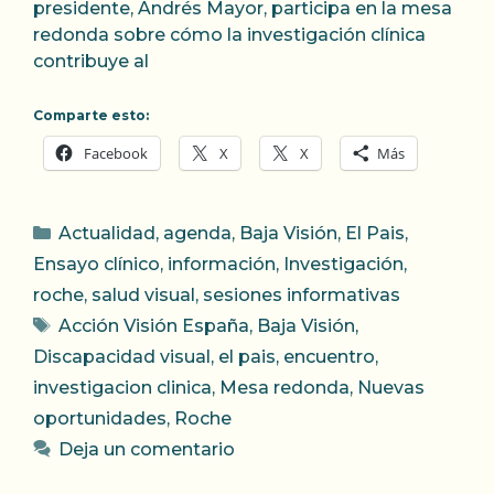
presidente, Andrés Mayor, participa en la mesa
redonda sobre cómo la investigación clínica
contribuye al
Comparte esto:
Facebook
X
X
Más
Categorías
Actualidad
,
agenda
,
Baja Visión
,
El Pais
,
Ensayo clínico
,
información
,
Investigación
,
roche
,
salud visual
,
sesiones informativas
Etiquetas
Acción Visión España
,
Baja Visión
,
Discapacidad visual
,
el pais
,
encuentro
,
investigacion clinica
,
Mesa redonda
,
Nuevas
oportunidades
,
Roche
Deja un comentario