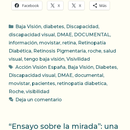
Facebook
X
X
Más
Categorías
Baja Visión
,
diabetes
,
Discapacidad
,
discapacidad visual
,
DMAE
,
DOCUMENTAL
,
información
,
movistar
,
retina
,
Retinopatía
Diabética
,
Retinosis Pigmentaria
,
roche
,
salud
visual
,
tengo baja visión
,
Visivilidad
Etiquetas
Acción Visión España
,
Baja Visión
,
Diabetes
,
Discapacidad visual
,
DMAE
,
documental
,
movistar
,
pacientes
,
retinopatia diabetica
,
Roche
,
visibilidad
Deja un comentario
“Ensayo sobre la mirada”: una