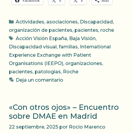
Facebook
X
X
Más
Categorías
Actividades
,
asociaciones
,
Discapacidad
,
organización de pacientes
,
pacientes
,
roche
Etiquetas
Acción Visión España
,
Baja Visión
,
Discapacidad visual
,
familias
,
International
Experience Exchange with Patient
Organisations (IEEPO)
,
organizaciones
,
pacientes
,
patologias
,
Roche
Deja un comentario
«Con otros ojos» – Encuentro
sobre DMAE en Madrid
22 septiembre, 2025
por
Rocio Marenco