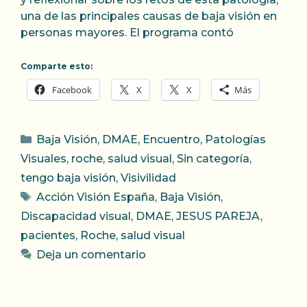
una de las principales causas de baja visión en
personas mayores. El programa contó
Comparte esto:
Facebook
X
X
Más
Categorías
Baja Visión
,
DMAE
,
Encuentro
,
Patologías
Visuales
,
roche
,
salud visual
,
Sin categoría
,
tengo baja visión
,
Visivilidad
Etiquetas
Acción Visión España
,
Baja Visión
,
Discapacidad visual
,
DMAE
,
JESUS PAREJA
,
pacientes
,
Roche
,
salud visual
Deja un comentario