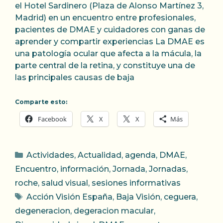
el Hotel Sardinero (Plaza de Alonso Martínez 3,
Madrid) en un encuentro entre profesionales,
pacientes de DMAE y cuidadores con ganas de
aprender y compartir experiencias La DMAE es
una patología ocular que afecta a la mácula, la
parte central de la retina, y constituye una de
las principales causas de baja
Comparte esto:
Facebook
X
X
Más
Categorías
Actividades
,
Actualidad
,
agenda
,
DMAE
,
Encuentro
,
información
,
Jornada
,
Jornadas
,
roche
,
salud visual
,
sesiones informativas
Etiquetas
Acción Visión España
,
Baja Visión
,
ceguera
,
degeneracion
,
degeracion macular
,