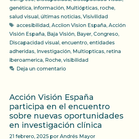
genética
,
información
,
Multiópticas
,
roche
,
salud visual
,
últimas noticias
,
Visivilidad
Etiquetas
accesibilidad
,
Acciion Vision España
,
Acción
Visión España
,
Baja Visión
,
Bayer
,
Congreso
,
Discapacidad visual
,
encuentro
,
entidades
adheridas
,
Investigación
,
Multiopticas
,
retina
iberoamerica
,
Roche
,
visibilidad
Deja un comentario
Acción Visión España
participa en el encuentro
sobre nuevas oportunidades
en investigación clínica
21 febrero, 2025
por
Andrés Mayor