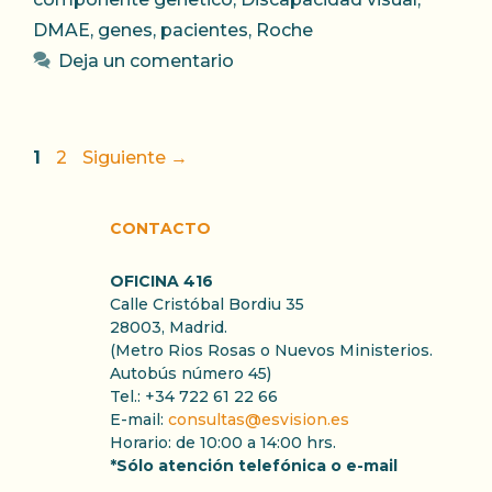
DMAE
,
genes
,
pacientes
,
Roche
Deja un comentario
Página
Página
1
2
Siguiente
→
CONTACTO
OFICINA 416
Calle Cristóbal Bordiu 35
28003, Madrid.
(Metro Rios Rosas o Nuevos Ministerios.
Autobús número 45)
Tel.: +34 722 61 22 66
E-mail:
consultas@esvision.es
Horario: de 10:00 a 14:00 hrs.
*Sólo atención telefónica o e-mail