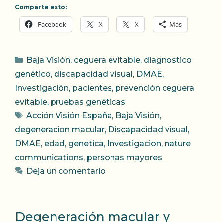
Comparte esto:
Facebook
X
X
Más
Categorías
Baja Visión
,
ceguera evitable
,
diagnostico
genético
,
discapacidad visual
,
DMAE
,
Investigación
,
pacientes
,
prevención ceguera
evitable
,
pruebas genéticas
Etiquetas
Acción Visión España
,
Baja Visión
,
degeneracion macular
,
Discapacidad visual
,
DMAE
,
edad
,
genetica
,
Investigacion
,
nature
communications
,
personas mayores
Deja un comentario
Degeneración macular y