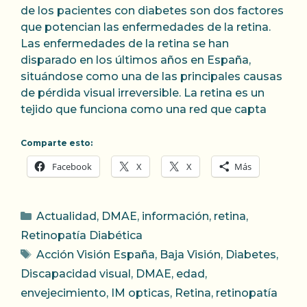
de los pacientes con diabetes son dos factores
que potencian las enfermedades de la retina.
Las enfermedades de la retina se han
disparado en los últimos años en España,
situándose como una de las principales causas
de pérdida visual irreversible. La retina es un
tejido que funciona como una red que capta
Comparte esto:
Facebook
X
X
Más
Categorías
Actualidad
,
DMAE
,
información
,
retina
,
Retinopatía Diabética
Etiquetas
Acción Visión España
,
Baja Visión
,
Diabetes
,
Discapacidad visual
,
DMAE
,
edad
,
envejecimiento
,
IM opticas
,
Retina
,
retinopatía