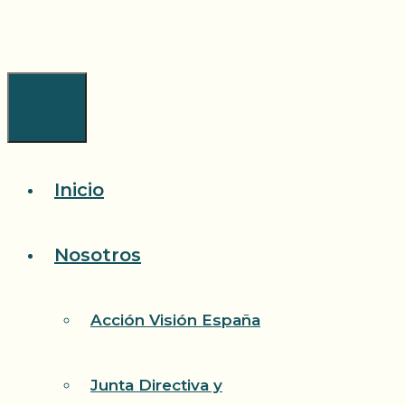
Saltar
al
contenido
Menú
Inicio
Nosotros
Acción Visión España
Junta Directiva y