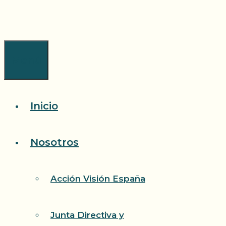
Saltar
al
contenido
Menú
Inicio
Nosotros
Acción Visión España
Junta Directiva y