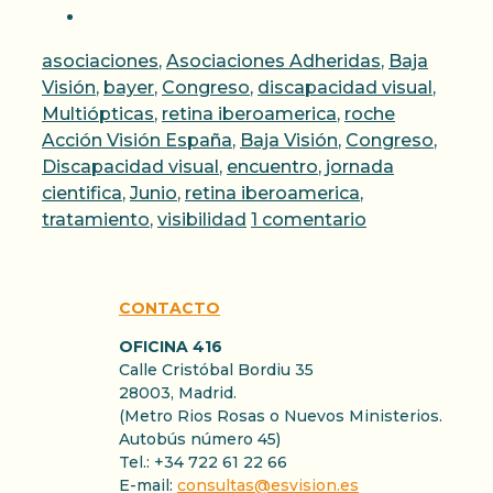
Categorías
asociaciones
,
Asociaciones Adheridas
,
Baja
Visión
,
bayer
,
Congreso
,
discapacidad visual
,
Etiquetas
Multiópticas
,
retina iberoamerica
,
roche
Acción Visión España
,
Baja Visión
,
Congreso
,
Discapacidad visual
,
encuentro
,
jornada
cientifica
,
Junio
,
retina iberoamerica
,
tratamiento
,
visibilidad
1 comentario
CONTACTO
OFICINA 416
Calle Cristóbal Bordiu 35
28003, Madrid.
(Metro Rios Rosas o Nuevos Ministerios.
Autobús número 45)
Tel.: +34 722 61 22 66
E-mail:
consultas@esvision.es