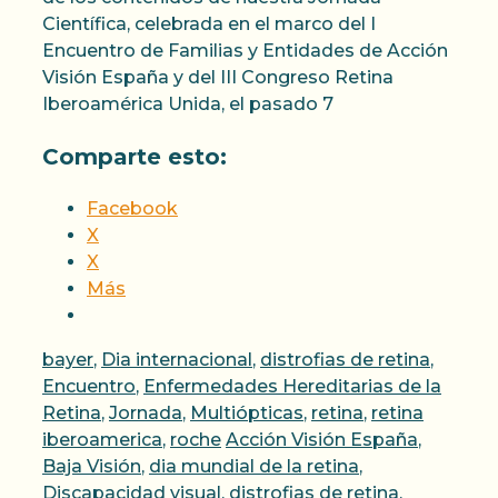
Científica, celebrada en el marco del I
Encuentro de Familias y Entidades de Acción
Visión España y del III Congreso Retina
Iberoamérica Unida, el pasado 7
Comparte esto:
Facebook
X
X
Más
Categorías
bayer
,
Dia internacional
,
distrofias de retina
,
Encuentro
,
Enfermedades Hereditarias de la
Retina
,
Jornada
,
Multiópticas
,
retina
,
retina
Etiquetas
iberoamerica
,
roche
Acción Visión España
,
Baja Visión
,
dia mundial de la retina
,
Discapacidad visual
,
distrofias de retina
,