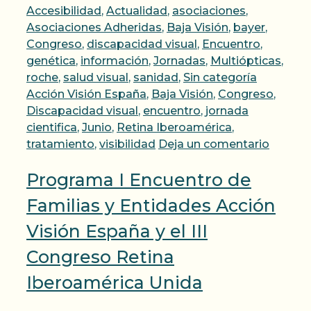
Categorías
Accesibilidad
,
Actualidad
,
asociaciones
,
Asociaciones Adheridas
,
Baja Visión
,
bayer
,
Congreso
,
discapacidad visual
,
Encuentro
,
genética
,
información
,
Jornadas
,
Multiópticas
,
Etiquetas
roche
,
salud visual
,
sanidad
,
Sin categoría
Acción Visión España
,
Baja Visión
,
Congreso
,
Discapacidad visual
,
encuentro
,
jornada
cientifica
,
Junio
,
Retina Iberoamérica
,
tratamiento
,
visibilidad
Deja un comentario
Programa I Encuentro de
Familias y Entidades Acción
Visión España y el III
Congreso Retina
Iberoamérica Unida