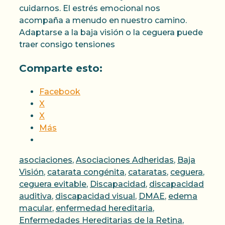
cuidarnos. El estrés emocional nos
acompaña a menudo en nuestro camino.
Adaptarse a la baja visión o la ceguera puede
traer consigo tensiones
Comparte esto:
Facebook
X
X
Más
Categorías
asociaciones
,
Asociaciones Adheridas
,
Baja
Visión
,
catarata congénita
,
cataratas
,
ceguera
,
ceguera evitable
,
Discapacidad
,
discapacidad
auditiva
,
discapacidad visual
,
DMAE
,
edema
macular
,
enfermedad hereditaria
,
Enfermedades Hereditarias de la Retina
,