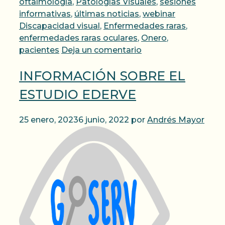
oftalmología
,
Patologías Visuales
,
sesiones
Etiquetas
informativas
,
últimas noticias
,
webinar
Discapacidad visual
,
Enfermedades raras
,
enfermedades raras oculares
,
Onero
,
pacientes
Deja un comentario
INFORMACIÓN SOBRE EL
ESTUDIO EDERVE
25 enero, 2023
6 junio, 2022
por
Andrés Mayor