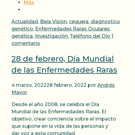
Más
Categorías
Actualidad
,
Baja Visión
,
ceguera
,
diagnostico
genético
,
Enfermedades Raras Oculares
,
genética
,
Investigación
,
Teléfono del Ojo
1
comentario
28 de febrero, Día Mundial
de las Enfermedades Raras
4 marzo, 2022
28 febrero, 2022
por
Andrés
Mayor
Desde el año 2008, se celebra el Día
Mundial de las Enfermedades Raras. El
objetivo, crear conciencia sobre el impacto
que supone en la vida de las personas y
dar voz a esta comunidad.