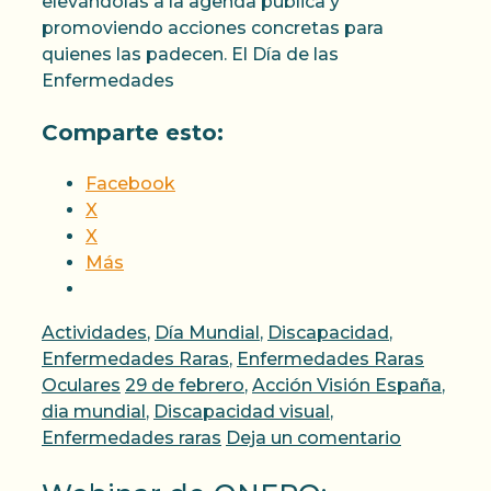
elevándolas a la agenda pública y
promoviendo acciones concretas para
quienes las padecen. El Día de las
Enfermedades
Comparte esto:
Facebook
X
X
Más
Categorías
Actividades
,
Día Mundial
,
Discapacidad
,
Enfermedades Raras
,
Enfermedades Raras
Etiquetas
Oculares
29 de febrero
,
Acción Visión España
,
dia mundial
,
Discapacidad visual
,
Enfermedades raras
Deja un comentario