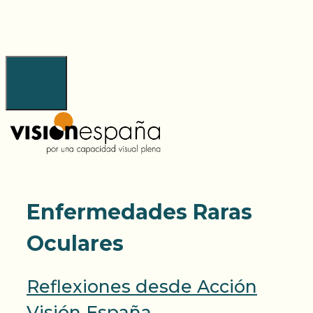
Saltar
al
contenido
Menú
Enfermedades Raras
Oculares
Reflexiones desde Acción
Visión España