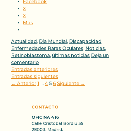
Facebook
X
X
Más
Categorías
Actualidad
,
Día Mundial
,
Discapacidad
,
Enfermedades Raras Oculares
,
Noticias
,
Retinoblastoma
,
últimas noticias
Deja un
comentario
Entradas anteriores
Entradas siguientes
Página
Página
Página
Página
←
Anterior
1
…
4
5
6
Siguiente
→
CONTACTO
OFICINA 416
Calle Cristóbal Bordiu 35
28003, Madrid.