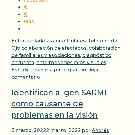
X
X
Más
Categorías
Enfermedades Raras Oculares
,
Teléfono del
Etiquetas
Ojo
colaboración de afectados
,
colaboración
de familiares y asociaciones
,
diagnóstico
,
encuenta
,
enfermedades raras visuales
,
Estudio
,
máxima participación
Deja un
comentario
Identifican al gen SARM1
como causante de
problemas en la visión
3 marzo, 2022
2 marzo, 2022
por
Andrés