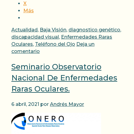
X
Más
Categorías
Actualidad
,
Baja Visión
,
diagnostico genético
,
discapacidad visual
,
Enfermedades Raras
Oculares
,
Teléfono del Ojo
Deja un
comentario
Seminario Observatorio
Nacional De Enfermedades
Raras Oculares.
6 abril, 2021
por
Andrés Mayor