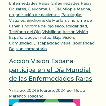
Enfermedades Raras
,
Enfermedades Raras
Oculares
,
Glaucoma
,
LHON
,
Miopía Magna
,
organización de pacientes
,
Patologías
Visuales
,
Síndrome de Marfan
,
sindrome de
usher
,
síndrome del ojo seco
,
solidaridad
,
Etiquetas
Teléfono del Ojo
,
Visivilidad
Acción Visión
España
,
apoyo mutuo
,
Baja Visión
,
Comunidad
,
Discapacidad visual
,
solidaridad
Deja un comentario
Acción Visión España
participa en el Día Mundial
de las Enfermedades Raras
7 marzo, 2024
6 febrero, 2024
por
Rocio
Marenco Toscano