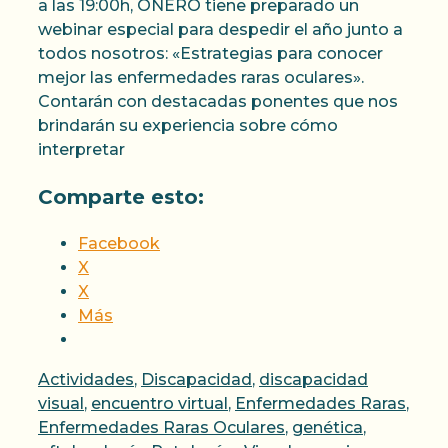
a las 19:00h, ONERO tiene preparado un
webinar especial para despedir el año junto a
todos nosotros: «Estrategias para conocer
mejor las enfermedades raras oculares».
Contarán con destacadas ponentes que nos
brindarán su experiencia sobre cómo
interpretar
Comparte esto:
Facebook
X
X
Más
Categorías
Actividades
,
Discapacidad
,
discapacidad
visual
,
encuentro virtual
,
Enfermedades Raras
,
Enfermedades Raras Oculares
,
genética
,