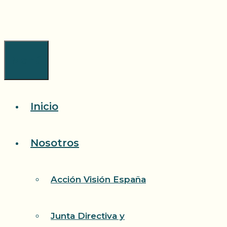
Saltar
al
contenido
Menú
Inicio
Nosotros
Acción Visión España
Junta Directiva y