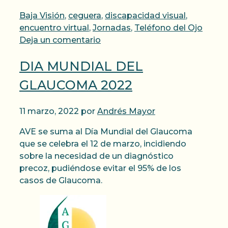
Categorías
Baja Visión
,
ceguera
,
discapacidad visual
,
encuentro virtual
,
Jornadas
,
Teléfono del Ojo
Deja un comentario
DIA MUNDIAL DEL
GLAUCOMA 2022
11 marzo, 2022
por
Andrés Mayor
AVE se suma al Día Mundial del Glaucoma
que se celebra el 12 de marzo, incidiendo
sobre la necesidad de un diagnóstico
precoz, pudiéndose evitar el 95% de los
casos de Glaucoma.