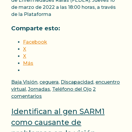
de Enfermedades Raras (FEDER). Jueves 10
de marzo de 2022 a las 18:00 horas, a través
de la Plataforma
Comparte esto:
Facebook
X
X
Más
Categorías
Baja Visión
,
ceguera
,
Discapacidad
,
encuentro
virtual
,
Jornadas
,
Teléfono del Ojo
2
comentarios
Identifican al gen SARM1
como causante de