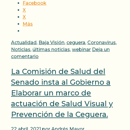
Facebook
X
X
Más
Categorías
Actualidad
,
Baja Visión
,
ceguera
,
Coronavirus
,
Noticias
,
últimas noticias
,
webinar
Deja un
comentario
La Comisión de Salud del
Senado insta al Gobierno a
Elaborar un marco de
actuación de Salud Visual y
Prevención de la Ceguera.
22 abril, 2021
por
Andrés Mayor