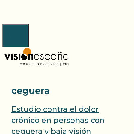
Saltar
al
contenido
Menú
ceguera
Estudio contra el dolor
crónico en personas con
ceguera y baja visión