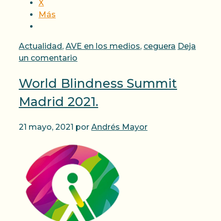
X
Más
Categorías
Actualidad
,
AVE en los medios
,
ceguera
Deja
un comentario
World Blindness Summit
Madrid 2021.
21 mayo, 2021
por
Andrés Mayor