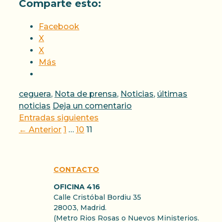
Comparte esto:
Facebook
X
X
Más
Categorías
ceguera
,
Nota de prensa
,
Noticias
,
últimas
noticias
Deja un comentario
Entradas siguientes
Página
Página
Página
←
Anterior
1
…
10
11
CONTACTO
OFICINA 416
Calle Cristóbal Bordiu 35
28003, Madrid.
(Metro Rios Rosas o Nuevos Ministerios.