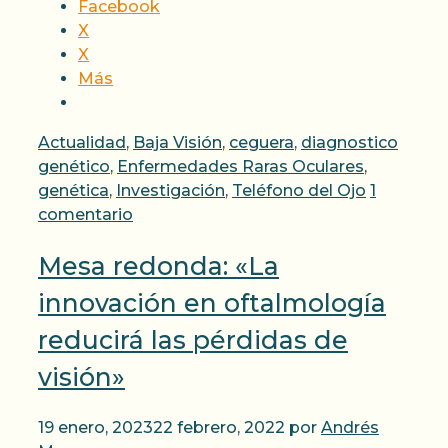
Facebook
X
X
Más
Categorías
Actualidad
,
Baja Visión
,
ceguera
,
diagnostico
genético
,
Enfermedades Raras Oculares
,
genética
,
Investigación
,
Teléfono del Ojo
1
comentario
Mesa redonda: «La
innovación en oftalmología
reducirá las pérdidas de
visión»
19 enero, 2023
22 febrero, 2022
por
Andrés