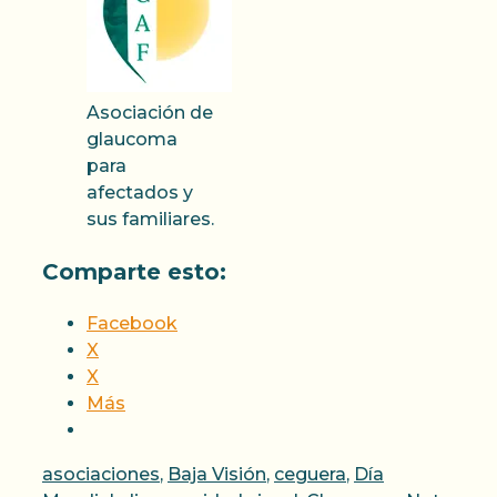
Asociación de
glaucoma
para
afectados y
sus familiares.
Comparte esto:
Facebook
X
X
Más
Categorías
asociaciones
,
Baja Visión
,
ceguera
,
Día