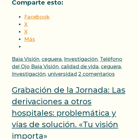
Comparte esto:
Facebook
X
X
Más
Categorías
Baja Visión
,
ceguera
,
Investigación
,
Teléfono
Etiquetas
del Ojo
Baja Visión
,
calidad de vida
,
ceguera
,
Investigación
,
universidad
2 comentarios
Grabación de la Jornada: Las
derivaciones a otros
hospitales: problemática y
vías de solución. «Tu visión
importa»