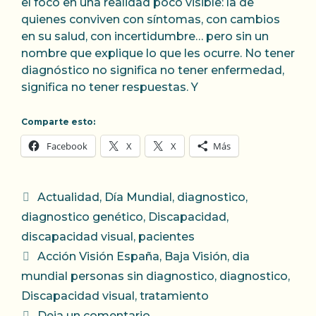
el foco en una realidad poco visible: la de
quienes conviven con síntomas, con cambios
en su salud, con incertidumbre… pero sin un
nombre que explique lo que les ocurre. No tener
diagnóstico no significa no tener enfermedad,
significa no tener respuestas. Y
Comparte esto:
Facebook
X
X
Más
Categorías
Actualidad
,
Día Mundial
,
diagnostico
,
diagnostico genético
,
Discapacidad
,
discapacidad visual
,
pacientes
Etiquetas
Acción Visión España
,
Baja Visión
,
dia
mundial personas sin diagnostico
,
diagnostico
,
Discapacidad visual
,
tratamiento
Deja un comentario