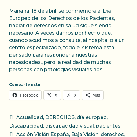
Mañana, 18 de abril, se conmemora el Día
Europeo de los Derechos de los Pacientes,
hablar de derechos en salud sigue siendo
necesario. A veces damos por hecho que,
cuando acudimos a consulta, al hospital o a un
centro especializado, todo el sistema está
pensado para responder a nuestras
necesidades., pero la realidad de muchas
personas con patologías visuales nos
Comparte esto:
Facebook
X
X
Más
Categorías
Actualidad
,
DERECHOS
,
día europeo
,
Discapacidad
,
discapacidad visual
,
pacientes
Etiquetas
Acción Visión España
,
Baja Visión
,
derechos
,