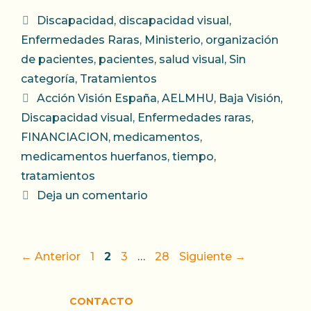
Categorías
Discapacidad
,
discapacidad visual
,
Enfermedades Raras
,
Ministerio
,
organización
de pacientes
,
pacientes
,
salud visual
,
Sin
categoría
,
Tratamientos
Etiquetas
Acción Visión España
,
AELMHU
,
Baja Visión
,
Discapacidad visual
,
Enfermedades raras
,
FINANCIACION
,
medicamentos
,
medicamentos huerfanos
,
tiempo
,
tratamientos
Deja un comentario
Página
Página
Página
Página
←
Anterior
1
2
3
…
28
Siguiente
→
CONTACTO