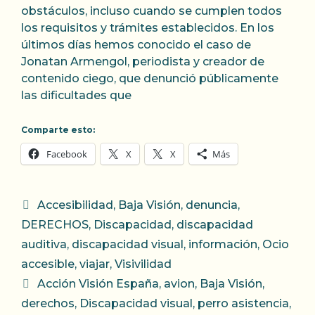
obstáculos, incluso cuando se cumplen todos
los requisitos y trámites establecidos. En los
últimos días hemos conocido el caso de
Jonatan Armengol, periodista y creador de
contenido ciego, que denunció públicamente
las dificultades que
Comparte esto:
Facebook
X
X
Más
Categorías
Accesibilidad
,
Baja Visión
,
denuncia
,
DERECHOS
,
Discapacidad
,
discapacidad
auditiva
,
discapacidad visual
,
información
,
Ocio
accesible
,
viajar
,
Visivilidad
Etiquetas
Acción Visión España
,
avion
,
Baja Visión
,
derechos
,
Discapacidad visual
,
perro asistencia
,