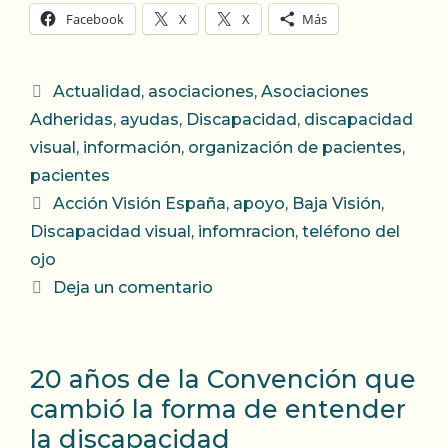
Facebook
X
X
Más
Categorías
Actualidad
,
asociaciones
,
Asociaciones
Adheridas
,
ayudas
,
Discapacidad
,
discapacidad
visual
,
información
,
organización de pacientes
,
pacientes
Etiquetas
Acción Visión España
,
apoyo
,
Baja Visión
,
Discapacidad visual
,
infomracion
,
teléfono del
ojo
Deja un comentario
20 años de la Convención que
cambió la forma de entender
la discapacidad