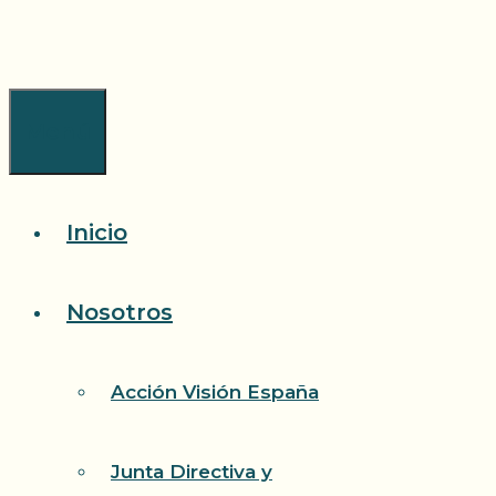
Saltar
al
contenido
Menú
Inicio
Nosotros
Acción Visión España
Junta Directiva y