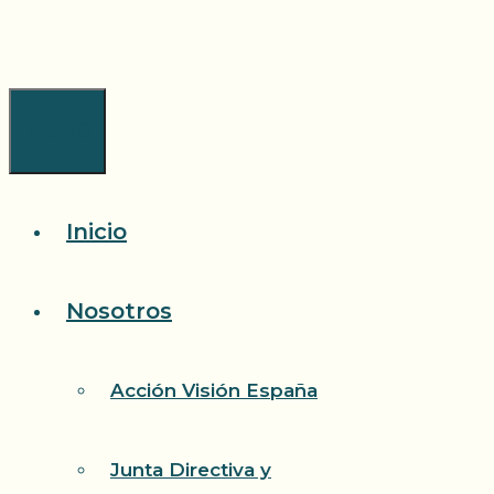
Saltar
al
contenido
Menú
Inicio
Nosotros
Acción Visión España
Junta Directiva y