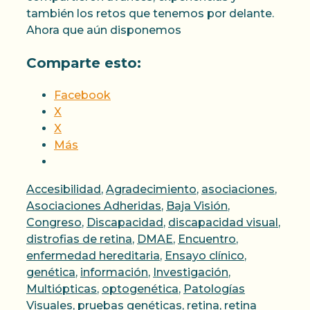
también los retos que tenemos por delante.
Ahora que aún disponemos
Comparte esto:
Facebook
X
X
Más
Categorías
Accesibilidad
,
Agradecimiento
,
asociaciones
,
Asociaciones Adheridas
,
Baja Visión
,
Congreso
,
Discapacidad
,
discapacidad visual
,
distrofias de retina
,
DMAE
,
Encuentro
,
enfermedad hereditaria
,
Ensayo clínico
,
genética
,
información
,
Investigación
,
Multiópticas
,
optogenética
,
Patologías
Visuales
,
pruebas genéticas
,
retina
,
retina