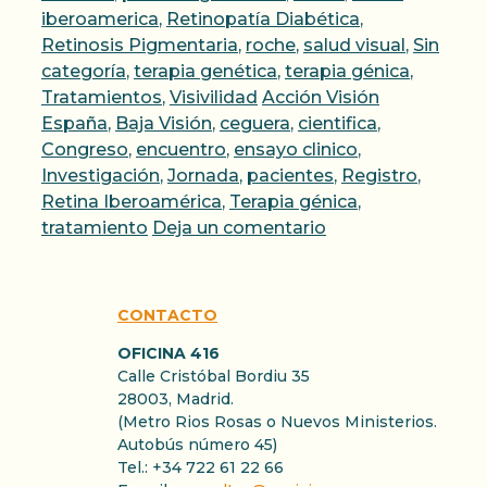
iberoamerica
,
Retinopatía Diabética
,
Retinosis Pigmentaria
,
roche
,
salud visual
,
Sin
categoría
,
terapia genética
,
terapia génica
,
Etiquetas
Tratamientos
,
Visivilidad
Acción Visión
España
,
Baja Visión
,
ceguera
,
cientifica
,
Congreso
,
encuentro
,
ensayo clinico
,
Investigación
,
Jornada
,
pacientes
,
Registro
,
Retina Iberoamérica
,
Terapia génica
,
tratamiento
Deja un comentario
CONTACTO
OFICINA 416
Calle Cristóbal Bordiu 35
28003, Madrid.
(Metro Rios Rosas o Nuevos Ministerios.
Autobús número 45)
Tel.: +34 722 61 22 66