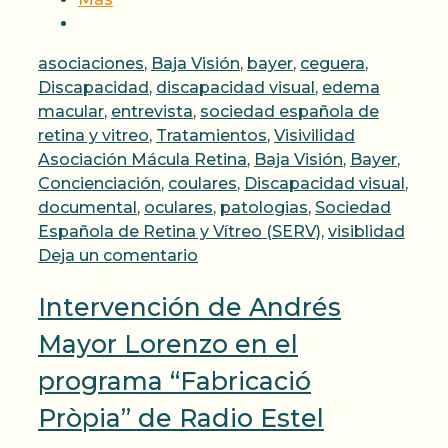
Categorías
asociaciones
,
Baja Visión
,
bayer
,
ceguera
,
Discapacidad
,
discapacidad visual
,
edema
macular
,
entrevista
,
sociedad española de
Etiquetas
retina y vitreo
,
Tratamientos
,
Visivilidad
Asociación Mácula Retina
,
Baja Visión
,
Bayer
,
Concienciación
,
coulares
,
Discapacidad visual
,
documental
,
oculares
,
patologias
,
Sociedad
Española de Retina y Vítreo (SERV)
,
visiblidad
Deja un comentario
Intervención de Andrés
Mayor Lorenzo en el
programa “Fabricació
Pròpia” de Radio Estel