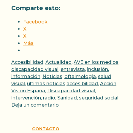
Comparte esto:
Facebook
X
X
Más
Categorías
Accesibilidad
,
Actualidad
,
AVE en los medios
,
discapacidad visual
,
entrevista
,
inclusión
,
información
,
Noticias
,
oftalmología
,
salud
Etiquetas
visual
,
últimas noticias
accesibilidad
,
Acción
Visión España
,
Discapacidad visual
,
intervención
,
radio
,
Sanidad
,
seguridad social
Deja un comentario
CONTACTO