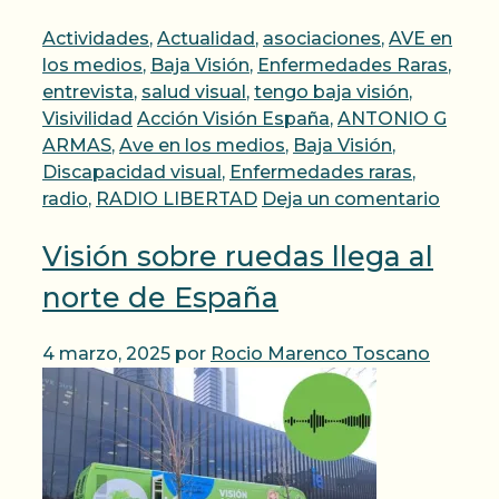
Categorías
Actividades
,
Actualidad
,
asociaciones
,
AVE en
los medios
,
Baja Visión
,
Enfermedades Raras
,
entrevista
,
salud visual
,
tengo baja visión
,
Etiquetas
Visivilidad
Acción Visión España
,
ANTONIO G
ARMAS
,
Ave en los medios
,
Baja Visión
,
Discapacidad visual
,
Enfermedades raras
,
radio
,
RADIO LIBERTAD
Deja un comentario
Visión sobre ruedas llega al
norte de España
4 marzo, 2025
por
Rocio Marenco Toscano