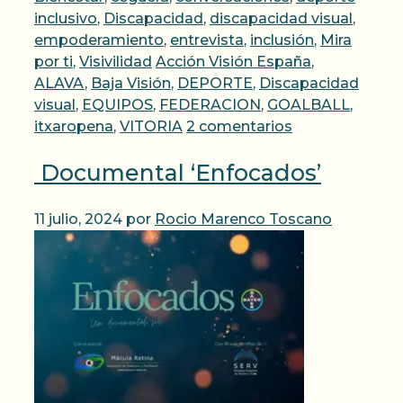
inclusivo
,
Discapacidad
,
discapacidad visual
,
empoderamiento
,
entrevista
,
inclusión
,
Mira
Etiquetas
por ti
,
Visivilidad
Acción Visión España
,
ALAVA
,
Baja Visión
,
DEPORTE
,
Discapacidad
visual
,
EQUIPOS
,
FEDERACION
,
GOALBALL
,
itxaropena
,
VITORIA
2 comentarios
Documental ‘Enfocados’
11 julio, 2024
por
Rocio Marenco Toscano