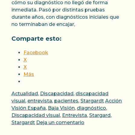
cómo su diagnóstico no llegó de forma
inmediata. Pasó por distintas pruebas
durante años, con diagnósticos iniciales que
no terminaban de encajar,
Comparte esto:
Facebook
X
X
Más
Categorías
Actualidad
,
Discapacidad
,
discapacidad
Etiquetas
visual
,
entrevista
,
pacientes
,
Stargardt
Acción
Visión España
,
Baja Visión
,
diagnóstico
,
Discapacidad visual
,
Entrevista
,
Stargard
,
Stargardt
Deja un comentario