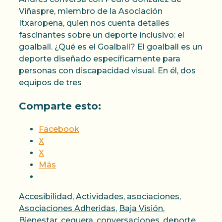
Viñaspre, miembro de la Asociación
Itxaropena, quien nos cuenta detalles
fascinantes sobre un deporte inclusivo: el
goalball. ¿Qué es el Goalball? El goalball es un
deporte diseñado específicamente para
personas con discapacidad visual. En él, dos
equipos de tres
Comparte esto:
Facebook
X
X
Más
Categorías
Accesibilidad
,
Actividades
,
asociaciones
,
Asociaciones Adheridas
,
Baja Visión
,
Bienestar
,
ceguera
,
conversaciones
,
deporte