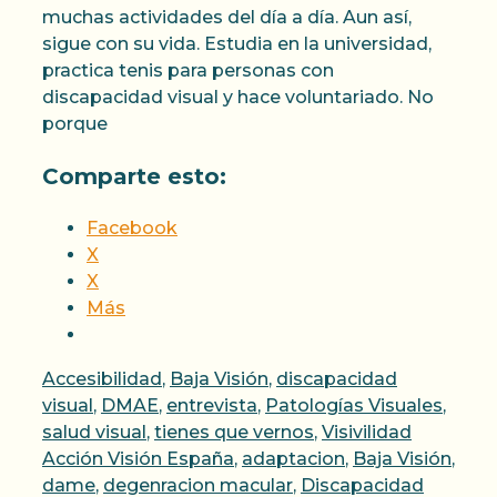
muchas actividades del día a día. Aun así,
sigue con su vida. Estudia en la universidad,
practica tenis para personas con
discapacidad visual y hace voluntariado. No
porque
Comparte esto:
Facebook
X
X
Más
Categorías
Accesibilidad
,
Baja Visión
,
discapacidad
visual
,
DMAE
,
entrevista
,
Patologías Visuales
,
Etiqueta
salud visual
,
tienes que vernos
,
Visivilidad
Acción Visión España
,
adaptacion
,
Baja Visión
,
dame
,
degenracion macular
,
Discapacidad