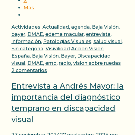
X
Más
Categorías
Actividades
,
Actualidad
,
agenda
,
Baja Visión
,
bayer
,
DMAE
,
edema macular
,
entrevista
,
información
,
Patologías Visuales
,
salud visual
,
Etiquetas
Sin categoría
,
Visivilidad
Acción Visión
España
,
Baja Visión
,
Bayer
,
Discapacidad
visual
,
DMAE
,
emd
,
radio
,
vision sobre ruedas
2 comentarios
Entrevista a Andrés Mayor: la
importancia del diagnóstico
temprano en discapacidad
visual
27 noviembre, 2024
27 noviembre, 2024
por