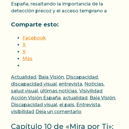
España, resaltando la importancia de la
detección precoz y el acceso temprano a
Comparte esto:
Facebook
X
X
Más
Categorías
Actualidad
,
Baja Visión
,
Discapacidad
,
discapacidad visual
,
entrevista
,
Noticias
,
Etiquetas
salud visual
,
últimas noticias
,
Visivilidad
Acción Visión España
,
actualidad
,
Baja Visión
,
Discapacidad visual
,
el pais
,
Entrevista
,
visibilidad
Deja un comentario
Capítulo 10 de «Mira por Ti»: