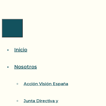
Saltar
al
contenido
Menú
Inicio
Nosotros
Acción Visión España
Junta Directiva y