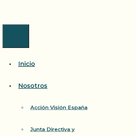
Saltar
al
contenido
Menú
Inicio
Nosotros
Acción Visión España
Junta Directiva y