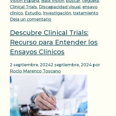
Visión España
,
Baja Visión
,
buscar
,
ceguera
,
Clinical Trials
,
Discapacidad visual
,
ensayo
clinico
,
Estudio
,
Investigación
,
tratamiento
Deja un comentario
Descubre Clinical Trials:
Recurso para Entender los
Ensayos Clínicos
2 septiembre, 2024
2 septiembre, 2024
por
Rocio Marenco Toscano