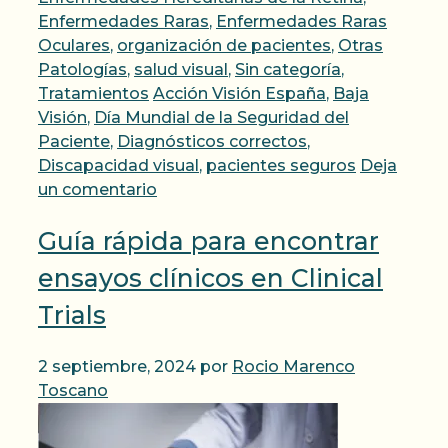
Enfermedades Raras
,
Enfermedades Raras
Oculares
,
organización de pacientes
,
Otras
Patologías
,
salud visual
,
Sin categoría
,
Etiquetas
Tratamientos
Acción Visión España
,
Baja
Visión
,
Día Mundial de la Seguridad del
Paciente
,
Diagnósticos correctos
,
Discapacidad visual
,
pacientes seguros
Deja
un comentario
Guía rápida para encontrar
ensayos clínicos en Clinical
Trials
2 septiembre, 2024
por
Rocio Marenco
Toscano