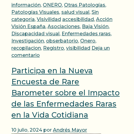
información
,
ONERO
,
Otras Patologías
,
Patologías Visuales
,
salud visual
,
Sin
Etiquetas
categoría
,
Visivilidad
accesibilidad
,
Acción
Visión España
,
Asociaciones
,
Baja Visión
,
Discapacidad visual
,
Enfermedades raras
,
Investigación
,
obserbatorio
,
Onero
,
recopilacion
,
Registro
,
visibilidad
Deja un
comentario
Participa en la Nueva
Encuesta de Rare
Barometer sobre el Impacto
de las Enfermedades Raras
en la Vida Cotidiana
10 julio, 2024
por
Andrés Mayor