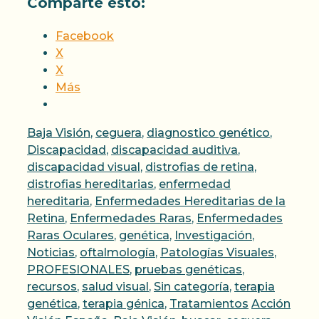
Comparte esto:
Facebook
X
X
Más
Categorías
Baja Visión
,
ceguera
,
diagnostico genético
,
Discapacidad
,
discapacidad auditiva
,
discapacidad visual
,
distrofias de retina
,
distrofias hereditarias
,
enfermedad
hereditaria
,
Enfermedades Hereditarias de la
Retina
,
Enfermedades Raras
,
Enfermedades
Raras Oculares
,
genética
,
Investigación
,
Noticias
,
oftalmología
,
Patologías Visuales
,
PROFESIONALES
,
pruebas genéticas
,
recursos
,
salud visual
,
Sin categoría
,
terapia
Etiquetas
genética
,
terapia génica
,
Tratamientos
Acción