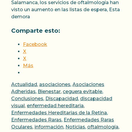
Salamanca, los servicios de oftalmología han
visto un aumento en las listas de espera, Esta
demora
Comparte esto:
Facebook
X
X
Más
Categorías
Actualidad
,
asociaciones
,
Asociaciones
Adheridas
,
Bienestar
,
ceguera evitable
,
Conclusiones
,
Discapacidad
,
discapacidad
visual
,
enfermedad hereditaria
,
Enfermedades Hereditarias de la Retina
,
Enfermedades Raras
,
Enfermedades Raras
Oculares
,
información
,
Noticias
,
oftalmología
,