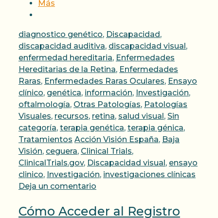
Más
Categorías
diagnostico genético
,
Discapacidad
,
discapacidad auditiva
,
discapacidad visual
,
enfermedad hereditaria
,
Enfermedades
Hereditarias de la Retina
,
Enfermedades
Raras
,
Enfermedades Raras Oculares
,
Ensayo
clínico
,
genética
,
información
,
Investigación
,
oftalmología
,
Otras Patologías
,
Patologías
Visuales
,
recursos
,
retina
,
salud visual
,
Sin
categoría
,
terapia genética
,
terapia génica
,
Etiquetas
Tratamientos
Acción Visión España
,
Baja
Visión
,
ceguera
,
Clinical Trials
,
ClinicalTrials.gov
,
Discapacidad visual
,
ensayo
clinico
,
Investigación
,
investigaciones clínicas
Deja un comentario
Cómo Acceder al Registro