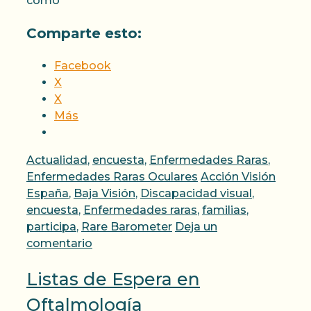
como
Comparte esto:
Facebook
X
X
Más
Categorías
Actualidad
,
encuesta
,
Enfermedades Raras
,
Etiquetas
Enfermedades Raras Oculares
Acción Visión
España
,
Baja Visión
,
Discapacidad visual
,
encuesta
,
Enfermedades raras
,
familias
,
participa
,
Rare Barometer
Deja un
comentario
Listas de Espera en
Oftalmología