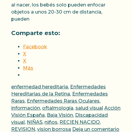
al nacer, los bebés solo pueden enfocar
objetos a unos 20-30 cm de distancia,
pueden
Comparte esto:
Facebook
X
X
Más
Categorías
enfermedad hereditaria
,
Enfermedades
Hereditarias de la Retina
,
Enfermedades
Raras
,
Enfermedades Raras Oculares
,
Etiquetas
información
,
oftalmología
,
salud visual
Acción
Visión España
,
Baja Visión
,
Discapacidad
visual
,
NIÑAS
,
niños
,
RECIEN NACIDO
,
REVISION
,
vision borrosa
Deja un comentario