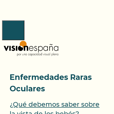
Saltar
al
contenido
Menú
Enfermedades Raras
Oculares
¿Qué debemos saber sobre
la vista de los bebés?