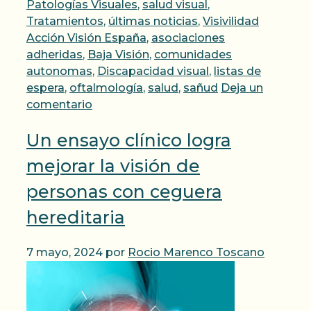
Patologías Visuales
,
salud visual
,
Etiqueta
Tratamientos
,
últimas noticias
,
Visivilidad
Acción Visión España
,
asociaciones
adheridas
,
Baja Visión
,
comunidades
autonomas
,
Discapacidad visual
,
listas de
espera
,
oftalmología
,
salud
,
sañud
Deja un
comentario
Un ensayo clínico logra
mejorar la visión de
personas con ceguera
hereditaria
7 mayo, 2024
por
Rocio Marenco Toscano