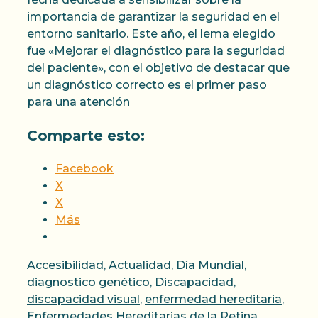
importancia de garantizar la seguridad en el
entorno sanitario. Este año, el lema elegido
fue «Mejorar el diagnóstico para la seguridad
del paciente», con el objetivo de destacar que
un diagnóstico correcto es el primer paso
para una atención
Comparte esto:
Facebook
X
X
Más
Categorías
Accesibilidad
,
Actualidad
,
Día Mundial
,
diagnostico genético
,
Discapacidad
,
discapacidad visual
,
enfermedad hereditaria
,
Enfermedades Hereditarias de la Retina
,