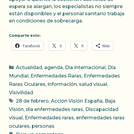
espera se alargan, los especialistas no siempre
están disponibles y el personal sanitario trabaja
en condiciones de sobrecarga.
Comparte esto:
Facebook
X
X
Más
Categorías
Actualidad
,
agenda
,
Dia internacional
,
Día
Mundial
,
Enfermedades Raras
,
Enfermedades
Raras Oculares
,
información
,
salud visual
,
Visivilidad
Etiquetas
28 de febrero
,
Acción Visión España
,
Baja
Visión
,
dia enfermedades raras
,
Discapacidad
visual
,
Enfermedades raras
,
enfermedades raras
oculares
,
personas