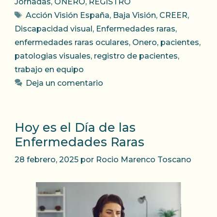
Jornadas
,
ONERO
,
REGISTRO
Etiquetas
Acción Visión España
,
Baja Visión
,
CREER
,
Discapacidad visual
,
Enfermedades raras
,
enfermedades raras oculares
,
Onero
,
pacientes
,
patologias visuales
,
registro de pacientes
,
trabajo en equipo
Deja un comentario
Hoy es el Día de las
Enfermedades Raras
28 febrero, 2025
por
Rocio Marenco Toscano