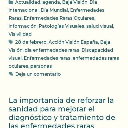
Categorías
Actualidad
,
agenda
,
Baja Visión
,
Dia
internacional
,
Día Mundial
,
Enfermedades
Raras
,
Enfermedades Raras Oculares
,
información
,
Patologías Visuales
,
salud visual
,
Visivilidad
Etiquetas
28 de febrero
,
Acción Visión España
,
Baja
Visión
,
dia enfermedades raras
,
Discapacidad
visual
,
Enfermedades raras
,
enfermedades raras
oculares
,
personas
Deja un comentario
La importancia de reforzar la
sanidad para mejorar el
diagnóstico y tratamiento de
las enfermedades raras