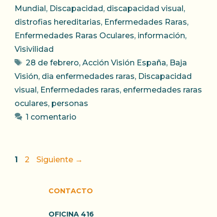
Mundial
,
Discapacidad
,
discapacidad visual
,
distrofias hereditarias
,
Enfermedades Raras
,
Enfermedades Raras Oculares
,
información
,
Visivilidad
Etiquetas
28 de febrero
,
Acción Visión España
,
Baja
Visión
,
dia enfermedades raras
,
Discapacidad
visual
,
Enfermedades raras
,
enfermedades raras
oculares
,
personas
1 comentario
Página
Página
1
2
Siguiente
→
CONTACTO
OFICINA 416