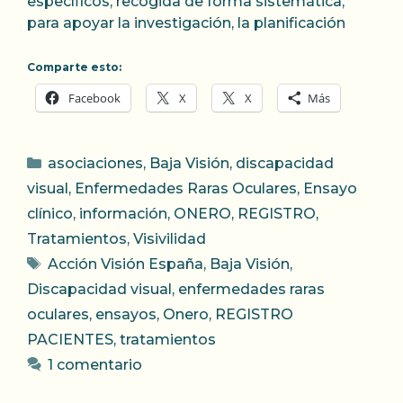
específicos, recogida de forma sistemática,
para apoyar la investigación, la planificación
Comparte esto:
Facebook
X
X
Más
Categorías
asociaciones
,
Baja Visión
,
discapacidad
visual
,
Enfermedades Raras Oculares
,
Ensayo
clínico
,
información
,
ONERO
,
REGISTRO
,
Tratamientos
,
Visivilidad
Etiquetas
Acción Visión España
,
Baja Visión
,
Discapacidad visual
,
enfermedades raras
oculares
,
ensayos
,
Onero
,
REGISTRO
PACIENTES
,
tratamientos
1 comentario