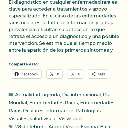
El diagnóstico en cualquier enfermedad rara es
clave para acceder a tratamientos y apoyo
especializado. En el caso de las enfermedades
raras oculares, la falta de información y la baja
prevalencia dificultan su detección, lo que
retrasa el acceso a un diagnóstico y una posible
intervención. Se estima que el tiempo medio
entre la aparición de los primeros síntomas y
Comparte esto:
Facebook
X
X
Más
Categorías
Actualidad
,
agenda
,
Dia internacional
,
Día
Mundial
,
Enfermedades Raras
,
Enfermedades
Raras Oculares
,
información
,
Patologías
Visuales
,
salud visual
,
Visivilidad
Etiquetas
28 de febrero
,
Acción Visión España
,
Baja