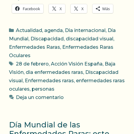
Facebook
X
X
Más
Categorías
Actualidad
,
agenda
,
Dia internacional
,
Día
Mundial
,
Discapacidad
,
discapacidad visual
,
Enfermedades Raras
,
Enfermedades Raras
Oculares
Etiquetas
28 de febrero
,
Acción Visión España
,
Baja
Visión
,
dia enfermedades raras
,
Discapacidad
visual
,
Enfermedades raras
,
enfermedades raras
oculares
,
personas
Deja un comentario
Día Mundial de las
Enfermedades Raras: este