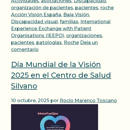
Categorías
Actividades
,
asociaciones
,
Discapacidad
,
Etique
organización de pacientes
,
pacientes
,
roche
Acción Visión España
,
Baja Visión
,
Discapacidad visual
,
familias
,
International
Experience Exchange with Patient
Organisations (IEEPO)
,
organizaciones
,
pacientes
,
patologias
,
Roche
Deja un
comentario
Día Mundial de la Visión
2025 en el Centro de Salud
Silvano
10 octubre, 2025
por
Rocio Marenco Toscano