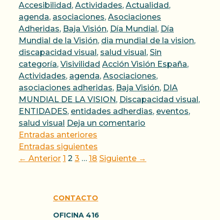
Categorías
Accesibilidad
,
Actividades
,
Actualidad
,
agenda
,
asociaciones
,
Asociaciones
Adheridas
,
Baja Visión
,
Día Mundial
,
Día
Mundial de la Visión
,
dia mundial de la vision
,
discapacidad visual
,
salud visual
,
Sin
Etiquetas
categoría
,
Visivilidad
Acción Visión España
,
Actividades
,
agenda
,
Asociaciones
,
asociaciones adheridas
,
Baja Visión
,
DIA
MUNDIAL DE LA VISION
,
Discapacidad visual
,
ENTIDADES
,
entidades adherdias
,
eventos
,
salud visual
Deja un comentario
Entradas anteriores
Entradas siguientes
Página
Página
Página
Página
←
Anterior
1
2
3
…
18
Siguiente
→
CONTACTO
OFICINA 416