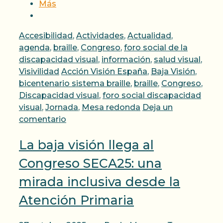
Más
Categorías
Accesibilidad
,
Actividades
,
Actualidad
,
agenda
,
braille
,
Congreso
,
foro social de la
discapacidad visual
,
información
,
salud visual
,
Etiquetas
Visivilidad
Acción Visión España
,
Baja Visión
,
bicentenario sistema braille
,
braille
,
Congreso
,
Discapacidad visual
,
foro social discapacidad
visual
,
Jornada
,
Mesa redonda
Deja un
comentario
La baja visión llega al
Congreso SECA25: una
mirada inclusiva desde la
Atención Primaria