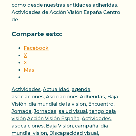
como desde nuestras entidades adheridas.
Actividades de Acción Visión España Centro
de
Comparte esto:
Facebook
X
X
Más
Categorías
Actividades
,
Actualidad
,
agenda
,
asociaciones
,
Asociaciones Adheridas
,
Baja
Visión
,
dia mundial de la vision
,
Encuentro
,
Jornada
,
Jornadas
,
salud visual
,
tengo baja
Etiquetas
visión
Acción Visión España
,
Actividades
,
asocaiciones
,
Baja Visión
,
campaña
,
dia
mundial vision
,
Discapacidad visual
,