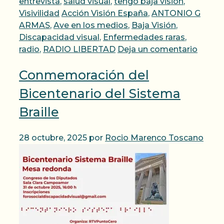
entrevista
,
salud visual
,
tengo baja visión
,
Etiquetas
Visivilidad
Acción Visión España
,
ANTONIO G
ARMAS
,
Ave en los medios
,
Baja Visión
,
Discapacidad visual
,
Enfermedades raras
,
radio
,
RADIO LIBERTAD
Deja un comentario
Conmemoración del
Bicentenario del Sistema
Braille
28 octubre, 2025
por
Rocio Marenco Toscano