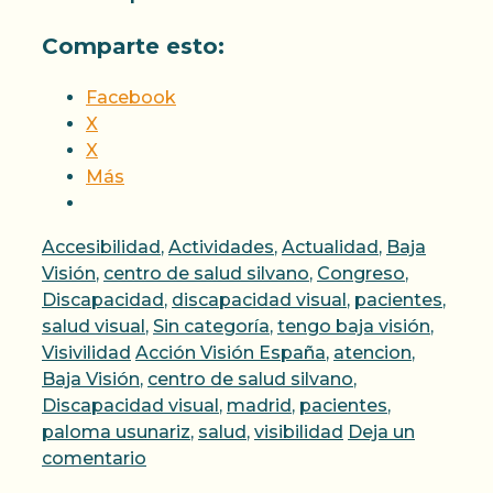
Comparte esto:
Facebook
X
X
Más
Categorías
Accesibilidad
,
Actividades
,
Actualidad
,
Baja
Visión
,
centro de salud silvano
,
Congreso
,
Discapacidad
,
discapacidad visual
,
pacientes
,
salud visual
,
Sin categoría
,
tengo baja visión
,
Etiquetas
Visivilidad
Acción Visión España
,
atencion
,
Baja Visión
,
centro de salud silvano
,
Discapacidad visual
,
madrid
,
pacientes
,
paloma usunariz
,
salud
,
visibilidad
Deja un
comentario