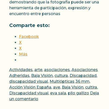
demostrando que la fotografía puede ser una
herramienta de participación, expresión y
encuentro entre personas
Comparte esto:
Facebook
X
X
Más
Categorías
Actividades
,
arte
,
asociaciones
,
Asociaciones
Adheridas
,
Baja Visión
,
cultura
,
Discapacidad
,
Etiquetas
discapacidad visual
,
Multiópticas
36 mm
,
Acción Visión España
,
ave
,
Baja Visión
,
cultira
,
Discapacidad visual
,
eva sala
,
pilo gallizo
Deja
un comentario