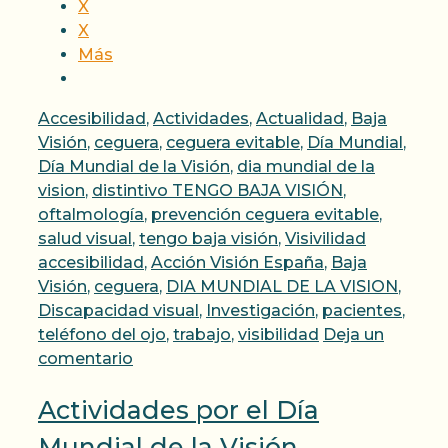
X
X
Más
Categorías
Accesibilidad
,
Actividades
,
Actualidad
,
Baja
Visión
,
ceguera
,
ceguera evitable
,
Día Mundial
,
Día Mundial de la Visión
,
dia mundial de la
vision
,
distintivo TENGO BAJA VISIÓN
,
oftalmología
,
prevención ceguera evitable
,
Etiquetas
salud visual
,
tengo baja visión
,
Visivilidad
accesibilidad
,
Acción Visión España
,
Baja
Visión
,
ceguera
,
DIA MUNDIAL DE LA VISION
,
Discapacidad visual
,
Investigación
,
pacientes
,
teléfono del ojo
,
trabajo
,
visibilidad
Deja un
comentario
Actividades por el Día
Mundial de la Visión