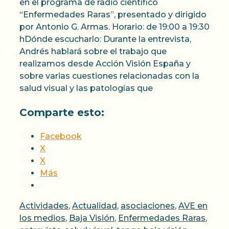
en el programa de radio científico
“Enfermedades Raras”, presentado y dirigido
por Antonio G. Armas. Horario: de 19:00 a 19:30
hDónde escucharlo: Durante la entrevista,
Andrés hablará sobre el trabajo que
realizamos desde Acción Visión España y
sobre varias cuestiones relacionadas con la
salud visual y las patologías que
Comparte esto:
Facebook
X
X
Más
Categorías
Actividades
,
Actualidad
,
asociaciones
,
AVE en
los medios
,
Baja Visión
,
Enfermedades Raras
,